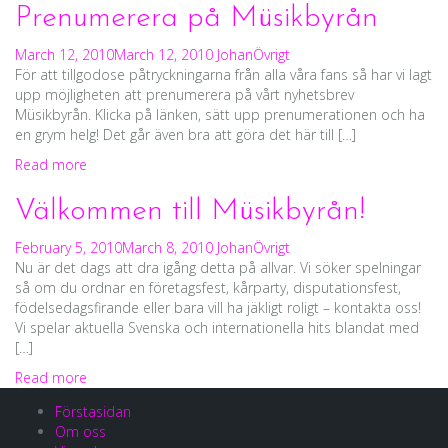
Prenumerera på Müsikbyrån
March 12, 2010
March 12, 2010
Johan
Övrigt
För att tillgodose påtryckningarna från alla våra fans så har vi lagt
upp möjligheten att prenumerera på vårt nyhetsbrev
Müsikbyrån. Klicka på länken, sätt upp prenumerationen och ha
en grym helg! Det går även bra att göra det här till […]
Read more
Välkommen till Müsikbyrån!
February 5, 2010
March 8, 2010
Johan
Övrigt
Nu är det dags att dra igång detta på allvar. Vi söker spelningar
så om du ordnar en företagsfest, kårparty, disputationsfest,
födelsedagsfirande eller bara vill ha jäkligt roligt – kontakta oss!
Vi spelar aktuella Svenska och internationella hits blandat med
[…]
Read more
Förstasidan
Om oss