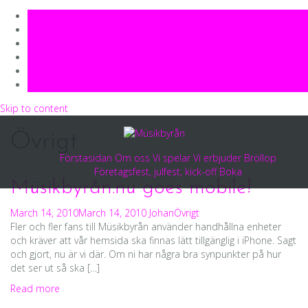
Skip to content
Övrigt
Förstasidan
Om oss
Vi spelar
Vi erbjuder
Bröllop
Företagsfest, julfest, kick-off
Boka
Müsikbyrån.nu goes mobile!
March 14, 2010
March 14, 2010
Johan
Övrigt
Fler och fler fans till Müsikbyrån använder handhållna enheter
och kräver att vår hemsida ska finnas lätt tillgänglig i iPhone. Sagt
och gjort, nu är vi där. Om ni har några bra synpunkter på hur
det ser ut så ska […]
Read more